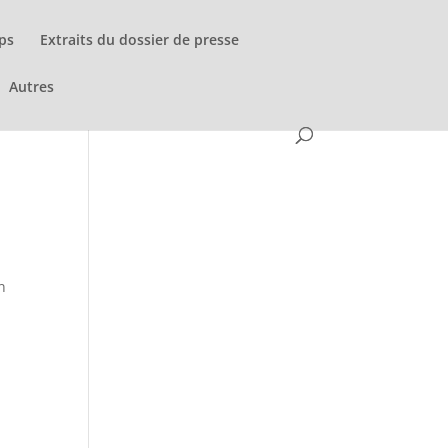
mps
Extraits du dossier de presse
Autres
n